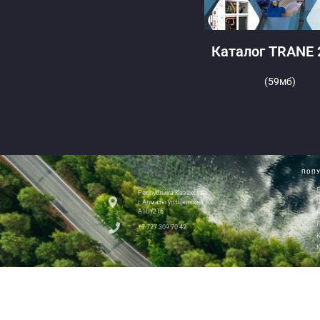
Каталог TRANE 
(59мб)
ПОПУ
Г
Республика Казахстан
О
г.Алматы ул.Щепкина 13
A10Y2T6
Н
+7 727 309 70 42
К